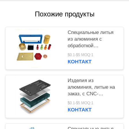
PRIVACY
Похожие продукты
POLICY
Специальные литья
из алюминия с
обработкой
фрезеровкой и
$0.1-$5 MOQ:1
детальной
КОНТАКТ
обработкой для
изготовления
металлических
Изделия из
деталей
алюминия, литые на
заказ, с CNC-
фрезеровкой и
$0.1-$5 MOQ:1
детальной
КОНТАКТ
обработкой,
обеспечивающие
изготовление
Специальные литья