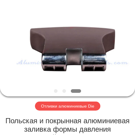
2026
LiFong(HK)
Industrial
Co.,Limited.
All
Rights
Reserved.
ДОМОЙ
ПРОДУКТЫ
ВИДЕОЗАПИСИ
О
НАС
Отливки алюминиевые Die
ЭКСКУРСИЯ
Польская и покрынная алюминиевая
ПО
заливка формы давления