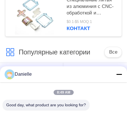
металлических
из алюминия с CNC-
деталей с высокой
обработкой и
точностью
обработкой,
$0.1-$5 MOQ:1
обеспечивающие
КОНТАКТ
высокоточные
металлические
детали с детальным
Популярные категории
изготовлением и
Все
производительностью
Отливки
алюминиевые
Danielle
алюминиевые Die
теплоотводы
8:49 AM
алюминиевый
подвергать
Части повернутые
Good day, what product are you looking for?
механической
КНК
обработке cnc