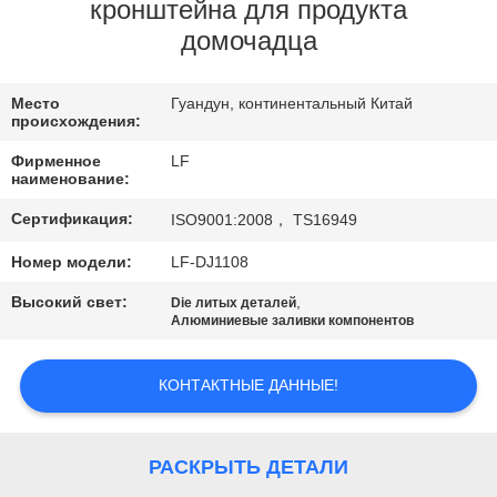
ЗАВОДУ
кронштейна для продукта
домочадца
КОНТРОЛЬ
Место
Гуандун, континентальный Китай
КАЧЕСТВА
происхождения:
Фирменное
LF
СВЯЖИТЕСЬ
наименование:
С
Сертификация:
ISO9001:2008， TS16949
НАМИ
Номер модели:
LF-DJ1108
Высокий свет:
,
Die литых деталей
ЗАПРОСИТЕ
Алюминиевые заливки компонентов
ЦИТАТУ
КОНТАКТНЫЕ ДАННЫЕ!
КАРТА
САЙТА
РАСКРЫТЬ ДЕТАЛИ