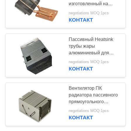
изготовленный на
PRIVACY
заказ с медной базовой
negotiations MOQ:1pcs
платиной
POLICY
КОНТАКТ
140
Щит между
Пассивный Heatsink
источником света и
трубы жары
алюминиевый для
механизмом воды
большого радиатора
negotiations MOQ:1pcs
СИД
КОНТАКТ
42
Вентилятор ПК
радиатора пассивного
Skiving теплоотвод
прямоугольного
компьютера радиатора
negotiations MOQ:1pcs
охлаждая
КОНТАКТ