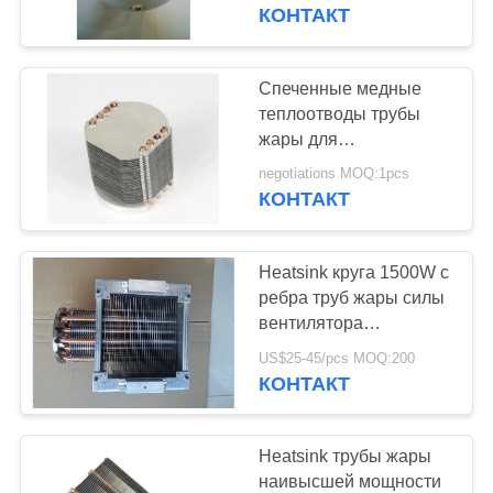
ЗАВОДУ
трубы для света этапа
КОНТАКТ
СИД
КОНТРОЛЬ
Спеченные медные
223
КАЧЕСТВА
теплоотводы трубы
алюминиевый
жары для
тепловыделения света
СВЯЖИТЕСЬ
подвергать
negotiations MOQ:1pcs
СИД
КОНТАКТ
С
механической
НАМИ
обработке cnc
Heatsink круга 1500W с
ребра труб жары силы
ЗАПРОСИТЕ
вентилятора
120
охладителем с
ЦИТАТУ
US$25-45/pcs MOQ:200
Части повернутые
вентилятором
КОНТАКТ
теплоотвода большого
КНК
КАРТА
алюминиевым
Heatsink трубы жары
САЙТА
наивысшей мощности