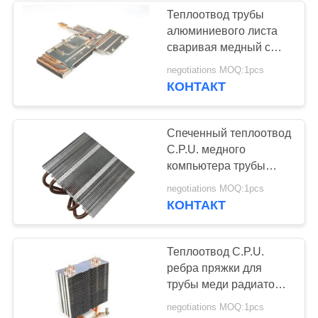
Теплоотвод трубы
алюминиевого листа
32
сваривая медный с
радиатором
negotiations MOQ:1pcs
Теплоотвод IGBT
вентилятора
КОНТАКТ
Спеченный теплоотвод
C.P.U. медного
компьютера трубы
алюминиевый
147
negotiations MOQ:1pcs
КОНТАКТ
Теплоотвод
штранг-
Теплоотвод C.P.U.
ребра пряжки для
прессования
трубы меди радиатора
компьютера
negotiations MOQ:1pcs