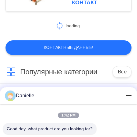
КОНТАКТ
215
Медный
loading...
теплоотвод трубы
КОНТАКТНЫЕ ДАННЫЕ!
Популярные категории
Все
154
алюминиевое
Отливки
алюминиевые
Danielle
штранг-
алюминиевые Die
теплоотводы
прессование
1:42 PM
алюминиевый
подвергать
Части повернутые
Good day, what product are you looking for?
механической
КНК