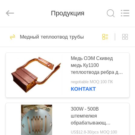
2026
LiFong(HK)
Industrial
Co.,Limited.
Продукция
All
Rights
Reserved.
ДОМОЙ
305
Медный теплоотвод трубы
Отливки
ПРОДУКТЫ
алюминиевые Die
Медь ОЭМ Скивед
медь Ку1100
ВИДЕОЗАПИСИ
теплоотвода ребра для
репроектора/
negotiable MOQ:100 ПК
компьютера
О
КОНТАКТ
156
НАС
алюминиевые
300W - 500В
ЭКСКУРСИЯ
штемпелюя
теплоотводы
обрабатывающ
ПО
медный теплоотвод
US$12.8-30/pcs MOQ:100