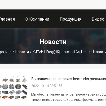
Главная
О Компании
Продукция
Видео
траница
Новости
траница
/
Новости
/
КИТАЙ LiFong(HK) Industrial Co.,Limited Новос
Выполненные на заказ heatsinks различн
2022-10-14 08:51:55
Мы обеспечиваем изготовленное на заказ об
типов теплоотвода как заливка формы, штемпе
etc....