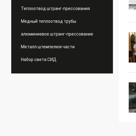
Теплоотвод штранг-прессования
Медный теплоотвод трубы
алюминиевое штранг-прессование
Металл штемпелюя части
Набор света СИД