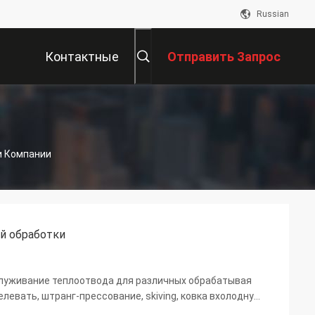
Russian
Контактные
Отправить Запрос
Данные
ти Компании
ой обработки
служивание теплоотвода для различных обрабатывая
левать, штранг-прессование, skiving, ковка вхолодную,