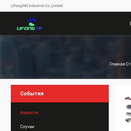
LiFong(HK) Industrial Co.,Limited
С
Главная С
События
Новости
Случаи