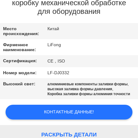
ЗАВОДУ
коробку механической обработке
для оборудования
КОНТРОЛЬ
Место
Китай
КАЧЕСТВА
происхождения:
Фирменное
LiFong
СВЯЖИТЕСЬ
наименование:
С
Сертификация:
CE，ISO
НАМИ
Номер модели:
LF-DJ0332
Высокий свет:
,
алюминиевые компоненты заливки формы
ЗАПРОСИТЕ
,
высокая заливка формы давления
Коробка заливки формы алюминия точности
ЦИТАТУ
КОНТАКТНЫЕ ДАННЫЕ!
КАРТА
САЙТА
РАСКРЫТЬ ДЕТАЛИ