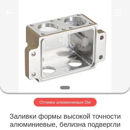
2026
LiFong(HK)
Industrial
Co.,Limited.
All
Rights
Reserved.
ДОМОЙ
ПРОДУКТЫ
ВИДЕОЗАПИСИ
О
НАС
Отливки алюминиевые Die
ЭКСКУРСИЯ
Заливки формы высокой точности
ПО
алюминиевые, белизна подвергли