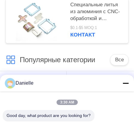
изготовление
Специальные литья
металлических
из алюминия с CNC-
деталей с высокой
обработкой и
точностью
обработкой,
$0.1-$5 MOQ:1
обеспечивающие
КОНТАКТ
высокоточные
металлические
детали с детальным
Популярные категории
изготовлением и
Все
производительностью
Отливки
алюминиевые
Danielle
алюминиевые Die
теплоотводы
3:30 AM
алюминиевый
подвергать
Части повернутые
Good day, what product are you looking for?
механической
КНК
обработке cnc