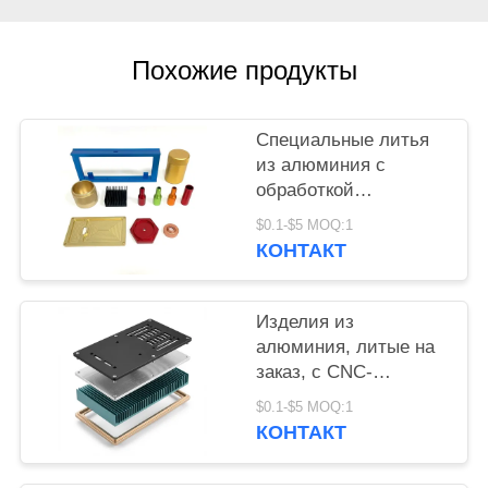
PRIVACY
Похожие продукты
POLICY
Специальные литья
из алюминия с
обработкой
фрезеровкой и
$0.1-$5 MOQ:1
детальной
КОНТАКТ
обработкой для
изготовления
металлических
Изделия из
деталей
алюминия, литые на
заказ, с CNC-
фрезеровкой и
$0.1-$5 MOQ:1
детальной
КОНТАКТ
обработкой,
обеспечивающие