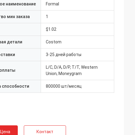
ое наименование
Formal
во мин заказа
1
$1.02
вая детали
Costom
оставки
3-25 дней работы
L/C, D/A, D/P, T/T, Western
 оплаты
Union, Moneygram
а способности
800000 шт/месяц
 Цена
Контакт