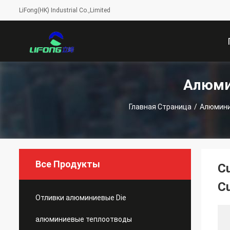
LiFong(HK) Industrial Co.,Limited
Алюми
С
Главная Страница
/
Алюмини
Все Продукты
Cu
Cu
Отливки алюминиевые Die
алюминиевые теплоотводы