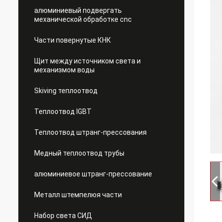
алюминиевый подвергать
механической обработке cnc
Части повернутые КНК
Щит между источником света и
механизмом воды
Skiving теплоотвод
Теплоотвод IGBT
Теплоотвод штранг-прессования
Медный теплоотвод трубы
алюминиевое штранг-прессование
Металл штемпелюя части
Набор света СИД