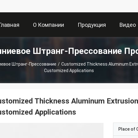
Главная
О Компании
Продукция
Видео
ниевое Штранг-Прессование Пр
траница
евое Штранг-Прессование
/
Customized Thickness Aluminum Extrus
Customized Applications
stomized Thickness Aluminum Extrusion P
stomized Applications
Place of O