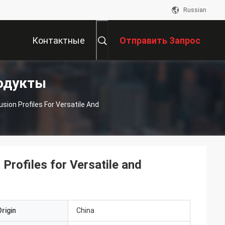
Russian
Контактные
Отправить Запрос
одукты
Данные
ion Profiles For Versatile And
rofiles for Versatile and
rigin
China