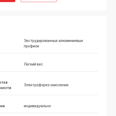
Экструдированные алюминиевые
Болото Келли
профили
дается сделать
ЛиФонг один из наших пожеланных
поставщиков в Китае
Легкий вес
отка
Электрофорез окисление
хности
на
индивидуально