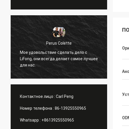
ПО
Perus Colette
Ор
Я люб
Мое удовольствие сделать дело с
обесп
LiFong, они всегда делает самое лучшее
дейст
для нас.
интер
Ан
Ус
Контактное лицо :
Carl Peng
Номер телефона :
86-13925550965
OD
Whatsapp :
+8613925550965